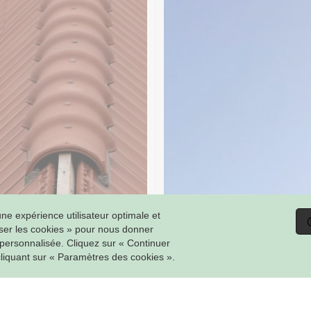
ne expérience utilisateur optimale et
MAISON
riser les cookies » pour nous donner
 personnalisée. Cliquez sur « Continuer
COMMUNE DU
cliquant sur « Paramètres des cookies ».
HEMIN VERT
23 - COUVERTURE