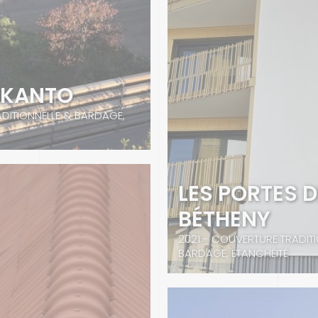
 KANTO
ADITIONNELLE & BARDAGE,
LES PORTES D
BÉTHENY
2021 - COUVERTURE TRADIT
BARDAGE, ETANCHÉITÉ