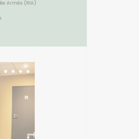
die Armés (RIA)
u