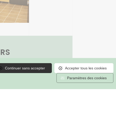
ERS
taires
Continuer sans accepter
Accepter tous les cookies
épannage
Paramètres des cookies
chaude, sanitaire (solaire
ffe-eaux
ues)