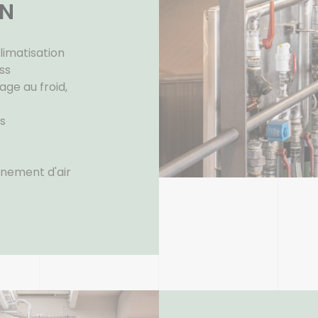
ON
limatisation
ss
ge au froid,
s
nnement d'air