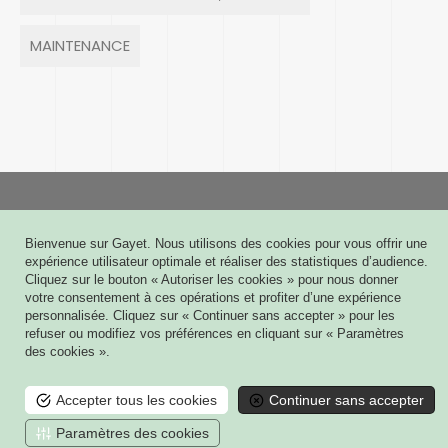
MAINTENANCE
Gayet
Bienvenue sur Gayet. Nous utilisons des cookies pour vous offrir une
6 rue Joseph Cugnot - CS 60009
expérience utilisateur optimale et réaliser des statistiques d’audience.
51432 TINQUEUX CEDEX
Cliquez sur le bouton « Autoriser les cookies » pour nous donner
03 26 08 03 03
votre consentement à ces opérations et profiter d’une expérience
personnalisée. Cliquez sur « Continuer sans accepter » pour les
Contact
refuser ou modifiez vos préférences en cliquant sur « Paramètres
des cookies ».
Mes plans 3D
Mon contrat de Maintenance
Accepter tous les cookies
Continuer sans accepter
Mentions légales
Paramètres des cookies