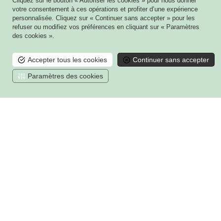
Cliquez sur le bouton « Autoriser les cookies » pour nous donner
votre consentement à ces opérations et profiter d’une expérience
personnalisée. Cliquez sur « Continuer sans accepter » pour les
refuser ou modifiez vos préférences en cliquant sur « Paramètres
des cookies ».
ADRESSE
Accepter tous les cookies
Continuer sans accepter
50 rue du Val Clair
Paramètres des cookies
51100 - REIMS
Voir sur une carte
Gayet
6 rue Joseph Cugnot - CS 60009
51432 TINQUEUX CEDEX
03 26 08 03 03
Contact