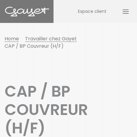
Espace client
Home
Travailler chez Gayet
CAP / BP Couvreur (H/F)
CAP / BP
COUVREUR
(H/F)