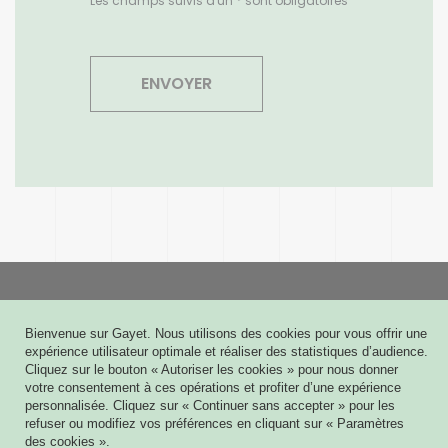
Les champs suivis d'un * sont obligatoires
Gayet
Bienvenue sur Gayet. Nous utilisons des cookies pour vous offrir une
6 rue Joseph Cugnot - CS 60009
expérience utilisateur optimale et réaliser des statistiques d’audience.
51432 TINQUEUX CEDEX
Cliquez sur le bouton « Autoriser les cookies » pour nous donner
03 26 08 03 03
votre consentement à ces opérations et profiter d’une expérience
personnalisée. Cliquez sur « Continuer sans accepter » pour les
Contact
refuser ou modifiez vos préférences en cliquant sur « Paramètres
des cookies ».